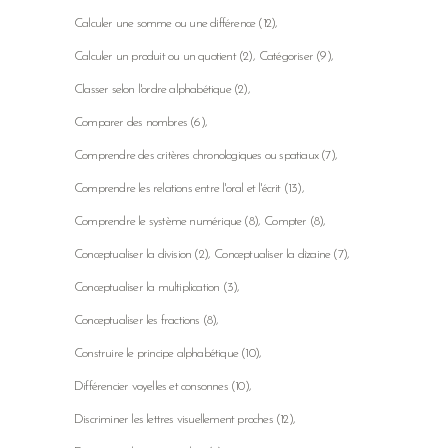
Calculer une somme ou une différence
(12)
Calculer un produit ou un quotient
(2)
Catégoriser
(9)
Classer selon l'ordre alphabétique
(2)
Comparer des nombres
(6)
Comprendre des critères chronologiques ou spatiaux
(7)
Comprendre les relations entre l'oral et l'écrit
(13)
Comprendre le système numérique
(8)
Compter
(8)
Conceptualiser la division
(2)
Conceptualiser la dizaine
(7)
Conceptualiser la multiplication
(3)
Conceptualiser les fractions
(8)
Construire le principe alphabétique
(10)
Différencier voyelles et consonnes
(10)
Discriminer les lettres visuellement proches
(12)