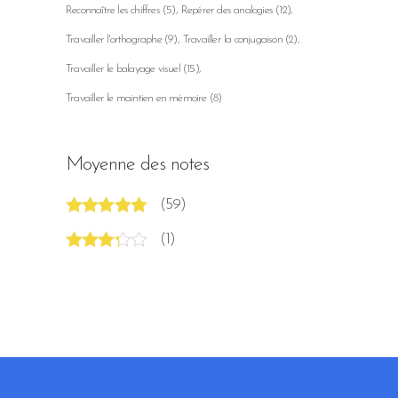
Reconnaître les chiffres
(5)
Repérer des analogies
(12)
Travailler l'orthographe
(9)
Travailler la conjugaison
(2)
Travailler le balayage visuel
(15)
Travailler le maintien en mémoire
(8)
Moyenne des notes
(59)
Note
5
sur 5
(1)
Note
3
sur 5