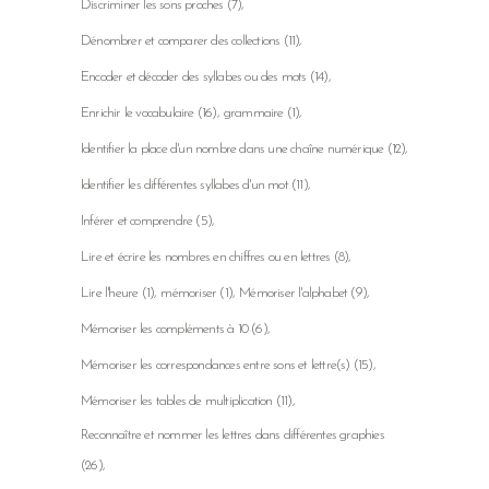
Discriminer les sons proches
(7)
Dénombrer et comparer des collections
(11)
Encoder et décoder des syllabes ou des mots
(14)
Enrichir le vocabulaire
(16)
grammaire
(1)
Identifier la place d'un nombre dans une chaîne numérique
(12)
Identifier les différentes syllabes d'un mot
(11)
Inférer et comprendre
(5)
Lire et écrire les nombres en chiffres ou en lettres
(8)
Lire l'heure
(1)
mémoriser
(1)
Mémoriser l'alphabet
(9)
Mémoriser les compléments à 10
(6)
Mémoriser les correspondances entre sons et lettre(s)
(15)
Mémoriser les tables de multiplication
(11)
Reconnaître et nommer les lettres dans différentes graphies
(26)