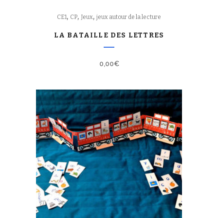
,
,
,
CE1
CP
Jeux
jeux autour de la lecture
LA BATAILLE DES LETTRES
0,00
€