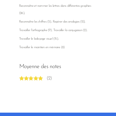
Reconnaître et nommer les lettres dans différentes graphies
(26)
Reconnaître les chiffres
(5)
Repérer des analogies
(12)
Travailler l'orthographe
(9)
Travailler la conjugaison
(2)
Travailler le balayage visuel
(15)
Travailler le maintien en mémoire
(8)
Moyenne des notes
(2)
Note
5
sur 5