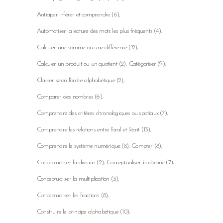
Anticiper inférer et comprendre
(6)
Automatiser la lecture des mots les plus fréquents
(4)
Calculer une somme ou une différence
(12)
Calculer un produit ou un quotient
(2)
Catégoriser
(9)
Classer selon l'ordre alphabétique
(2)
Comparer des nombres
(6)
Comprendre des critères chronologiques ou spatiaux
(7)
Comprendre les relations entre l'oral et l'écrit
(13)
Comprendre le système numérique
(8)
Compter
(8)
Conceptualiser la division
(2)
Conceptualiser la dizaine
(7)
Conceptualiser la multiplication
(3)
Conceptualiser les fractions
(8)
Construire le principe alphabétique
(10)