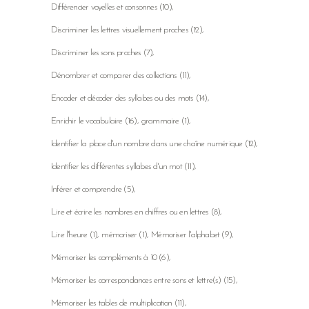
Différencier voyelles et consonnes
(10)
Discriminer les lettres visuellement proches
(12)
Discriminer les sons proches
(7)
Dénombrer et comparer des collections
(11)
Encoder et décoder des syllabes ou des mots
(14)
Enrichir le vocabulaire
(16)
grammaire
(1)
Identifier la place d'un nombre dans une chaîne numérique
(12)
Identifier les différentes syllabes d'un mot
(11)
Inférer et comprendre
(5)
Lire et écrire les nombres en chiffres ou en lettres
(8)
Lire l'heure
(1)
mémoriser
(1)
Mémoriser l'alphabet
(9)
Mémoriser les compléments à 10
(6)
Mémoriser les correspondances entre sons et lettre(s)
(15)
Mémoriser les tables de multiplication
(11)