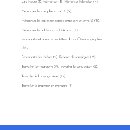
Lire l'heure
(1)
mémoriser
(1)
Mémoriser l'alphabet
(9)
Mémoriser les compléments à 10
(6)
Mémoriser les correspondances entre sons et lettre(s)
(15)
Mémoriser les tables de multiplication
(11)
Reconnaître et nommer les lettres dans différentes graphies
(26)
Reconnaître les chiffres
(5)
Repérer des analogies
(12)
Travailler l'orthographe
(9)
Travailler la conjugaison
(2)
Travailler le balayage visuel
(15)
Travailler le maintien en mémoire
(8)