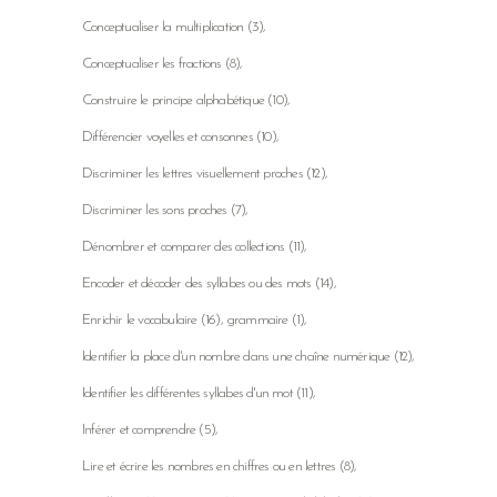
Conceptualiser la multiplication
(3)
Conceptualiser les fractions
(8)
Construire le principe alphabétique
(10)
Différencier voyelles et consonnes
(10)
Discriminer les lettres visuellement proches
(12)
Discriminer les sons proches
(7)
Dénombrer et comparer des collections
(11)
Encoder et décoder des syllabes ou des mots
(14)
Enrichir le vocabulaire
(16)
grammaire
(1)
Identifier la place d'un nombre dans une chaîne numérique
(12)
Identifier les différentes syllabes d'un mot
(11)
Inférer et comprendre
(5)
Lire et écrire les nombres en chiffres ou en lettres
(8)