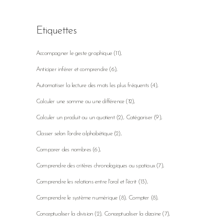
Etiquettes
Accompagner le geste graphique
(11)
Anticiper inférer et comprendre
(6)
Automatiser la lecture des mots les plus fréquents
(4)
Calculer une somme ou une différence
(12)
Calculer un produit ou un quotient
(2)
Catégoriser
(9)
Classer selon l'ordre alphabétique
(2)
Comparer des nombres
(6)
Comprendre des critères chronologiques ou spatiaux
(7)
Comprendre les relations entre l'oral et l'écrit
(13)
Comprendre le système numérique
(8)
Compter
(8)
Conceptualiser la division
(2)
Conceptualiser la dizaine
(7)