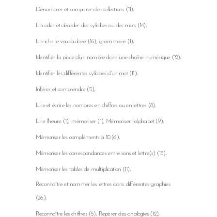
Dénombrer et comparer des collections
(11)
Encoder et décoder des syllabes ou des mots
(14)
Enrichir le vocabulaire
(16)
grammaire
(1)
Identifier la place d'un nombre dans une chaîne numérique
(12)
Identifier les différentes syllabes d'un mot
(11)
Inférer et comprendre
(5)
Lire et écrire les nombres en chiffres ou en lettres
(8)
Lire l'heure
(1)
mémoriser
(1)
Mémoriser l'alphabet
(9)
Mémoriser les compléments à 10
(6)
Mémoriser les correspondances entre sons et lettre(s)
(15)
Mémoriser les tables de multiplication
(11)
Reconnaître et nommer les lettres dans différentes graphies
(26)
Reconnaître les chiffres
(5)
Repérer des analogies
(12)