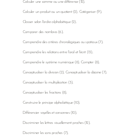
Calculer une somme ou une différence
(12)
Calculer un produit ou un quotient
(2)
Catégoriser
(9)
Classer selon l'ordre alphabétique
(2)
Comparer des nombres
(6)
Comprendre des critères chronologiques ou spatiaux
(7)
Comprendre les relations entre l'oral et l'écrit
(13)
Comprendre le système numérique
(8)
Compter
(8)
Conceptualiser la division
(2)
Conceptualiser la dizaine
(7)
Conceptualiser la multiplication
(3)
Conceptualiser les fractions
(8)
Construire le principe alphabétique
(10)
Différencier voyelles et consonnes
(10)
Discriminer les lettres visuellement proches
(12)
Discriminer les sons proches
(7)