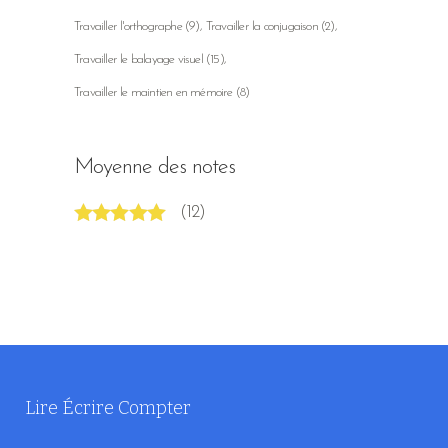
Travailler l'orthographe
(9)
Travailler la conjugaison
(2)
Travailler le balayage visuel
(15)
Travailler le maintien en mémoire
(8)
Moyenne des notes
(12)
Note
5
sur 5
Lire Écrire Compter