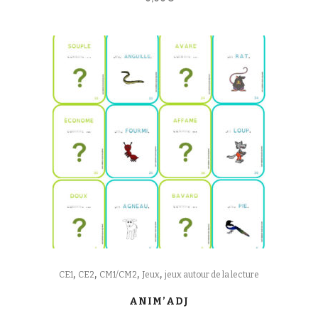
,
,
,
,
CE1
CE2
CM1/CM2
Jeux
jeux autour de la lecture
ANIM’ADJ