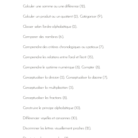
Calculer une somme ou une différence
(12)
Calculer un produit ou un quotient
(2)
Catégoriser
(9)
Classer selon l'ordre alphabétique
(2)
Comparer des nombres
(6)
Comprendre des critères chronologiques ou spatiaux
(7)
Comprendre les relations entre l'oral et l'écrit
(13)
Comprendre le système numérique
(8)
Compter
(8)
Conceptualiser la division
(2)
Conceptualiser la dizaine
(7)
Conceptualiser la multiplication
(3)
Conceptualiser les fractions
(8)
Construire le principe alphabétique
(10)
Différencier voyelles et consonnes
(10)
Discriminer les lettres visuellement proches
(12)