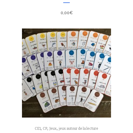
0,00
€
,
,
,
CE1
CP
Jeux
jeux autour de la lecture