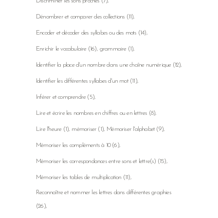
Discriminer les sons proches
(7)
Dénombrer et comparer des collections
(11)
Encoder et décoder des syllabes ou des mots
(14)
Enrichir le vocabulaire
(16)
grammaire
(1)
Identifier la place d'un nombre dans une chaîne numérique
(12)
Identifier les différentes syllabes d'un mot
(11)
Inférer et comprendre
(5)
Lire et écrire les nombres en chiffres ou en lettres
(8)
Lire l'heure
(1)
mémoriser
(1)
Mémoriser l'alphabet
(9)
Mémoriser les compléments à 10
(6)
Mémoriser les correspondances entre sons et lettre(s)
(15)
Mémoriser les tables de multiplication
(11)
Reconnaître et nommer les lettres dans différentes graphies
(26)