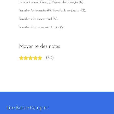
Reconnaître les chiffres
(5)
Repérer des analogies
(12)
Travailler l'orthographe
(9)
Travailler la conjugaison
(2)
Travailler le balayage visuel
(15)
Travailler le maintien en mémoire
(8)
Moyenne des notes
(30)
Note
5
sur 5
Lire Écrire Compter