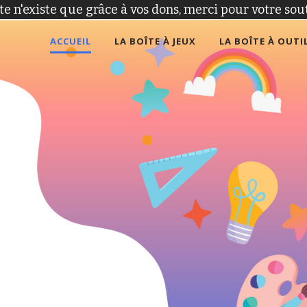
ite n'existe que grâce à vos dons, merci pour votre sout
ACCUEIL
LA BOÎTE À JEUX
LA BOÎTE À OUTI