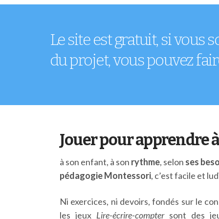
Le site est gratuit, si vou
du projet, vous pouvez fair
Jouer pour apprendre à l
à son enfant, à son
rythme
, selon
ses beso
pédagogie Montessori
, c’est facile et l
Ni exercices, ni devoirs, fondés sur le co
les jeux
Lire-écrire-compter
sont des j