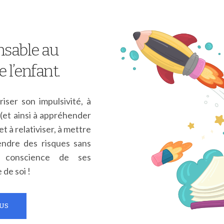
nsable au
l’enfant.
riser son impulsivité, à
 (et ainsi à appréhender
t à relativiser, à mettre
endre des risques sans
 conscience de ses
de soi !
US