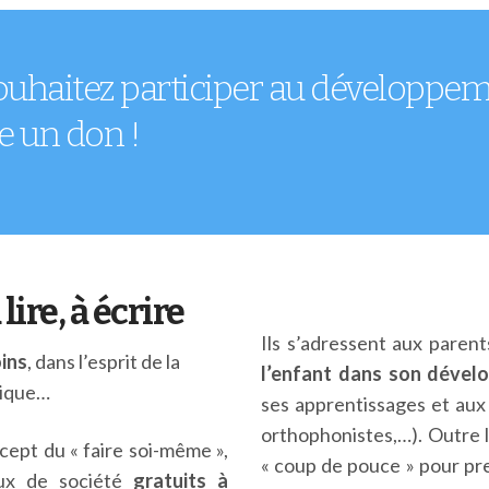
s souhaitez participer au développe
e un don !
ire, à écrire
Ils s’adressent aux parent
ins
, dans l’esprit de la
l’enfant dans son dévelo
udique…
ses apprentissages et aux
orthophonistes,…). Outre l
ncept du « faire soi-même »,
« coup de pouce » pour pre
eux de société
gratuits à