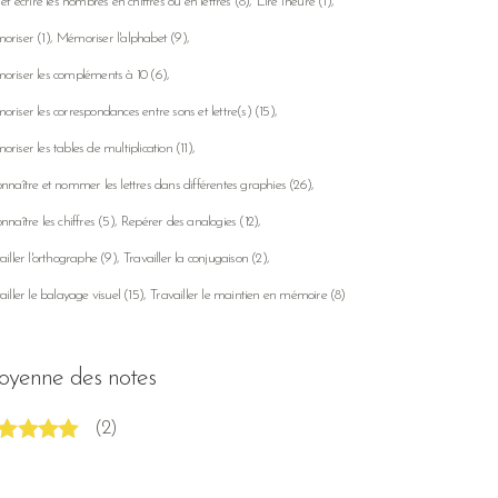
 et écrire les nombres en chiffres ou en lettres
(8)
Lire l'heure
(1)
oriser
(1)
Mémoriser l'alphabet
(9)
riser les compléments à 10
(6)
riser les correspondances entre sons et lettre(s)
(15)
riser les tables de multiplication
(11)
nnaître et nommer les lettres dans différentes graphies
(26)
nnaître les chiffres
(5)
Repérer des analogies
(12)
ailler l'orthographe
(9)
Travailler la conjugaison
(2)
ailler le balayage visuel
(15)
Travailler le maintien en mémoire
(8)
yenne des notes
(2)
te
5
sur 5