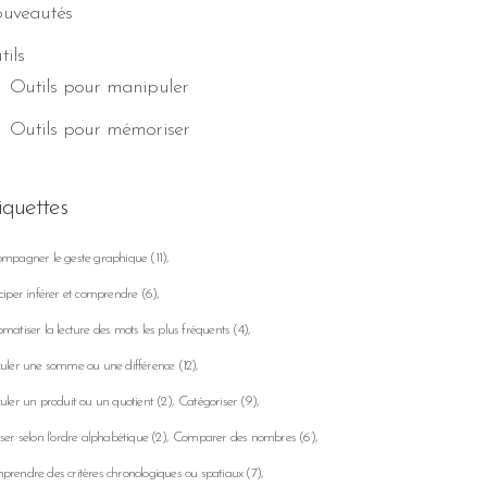
uveautés
tils
Outils pour manipuler
Outils pour mémoriser
iquettes
ompagner le geste graphique
(11)
ciper inférer et comprendre
(6)
matiser la lecture des mots les plus fréquents
(4)
uler une somme ou une différence
(12)
uler un produit ou un quotient
(2)
Catégoriser
(9)
ser selon l'ordre alphabétique
(2)
Comparer des nombres
(6)
rendre des critères chronologiques ou spatiaux
(7)