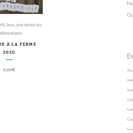
No
Ou
,
,
/MS
Jeux
jeux autour des
athématiques
UE À LA FERME
2020
Et
0,00
€
Acc
Anti
Auto
Calc
Calc
Clas
Comp