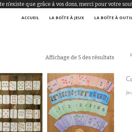
ite n'existe que grâce à vos dons, merci pour votre sout
ACCUEIL
LA BOÎTE À JEUX
LA BOÎTE À OUTI
Affichage de 5 des résultats
Ca
Je