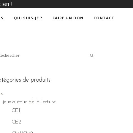
ien !
LS
QUI SUIS-JE ?
FAIRE UN DON
CONTACT
tégories de produits
ux
jeux autour de la lecture
CE1
CE2