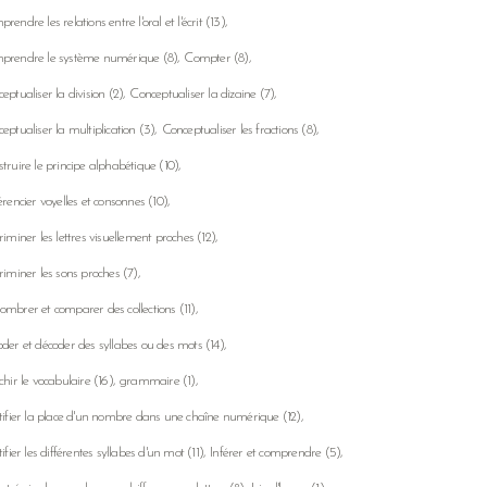
rendre les relations entre l'oral et l'écrit
(13)
prendre le système numérique
(8)
Compter
(8)
eptualiser la division
(2)
Conceptualiser la dizaine
(7)
eptualiser la multiplication
(3)
Conceptualiser les fractions
(8)
truire le principe alphabétique
(10)
érencier voyelles et consonnes
(10)
riminer les lettres visuellement proches
(12)
riminer les sons proches
(7)
mbrer et comparer des collections
(11)
der et décoder des syllabes ou des mots
(14)
chir le vocabulaire
(16)
grammaire
(1)
tifier la place d'un nombre dans une chaîne numérique
(12)
tifier les différentes syllabes d'un mot
(11)
Inférer et comprendre
(5)