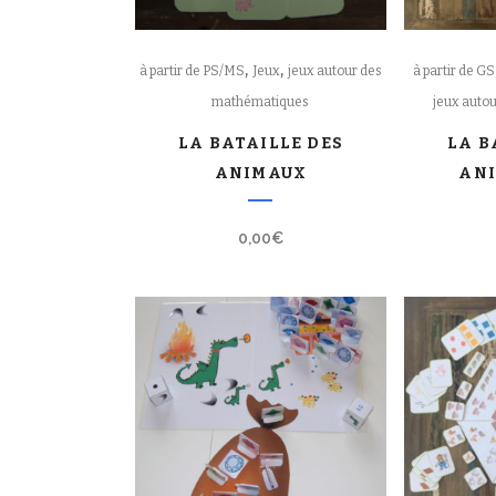
,
,
à partir de PS/MS
Jeux
jeux autour des
à partir de GS
mathématiques
jeux auto
LA BATAILLE DES
LA B
ANIMAUX
ANI
0,00
€