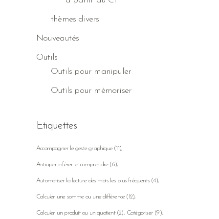
à partir du CP
thèmes divers
Nouveautés
Outils
Outils pour manipuler
Outils pour mémoriser
Etiquettes
Accompagner le geste graphique
(11)
Anticiper inférer et comprendre
(6)
Automatiser la lecture des mots les plus fréquents
(4)
Calculer une somme ou une différence
(12)
Calculer un produit ou un quotient
(2)
Catégoriser
(9)