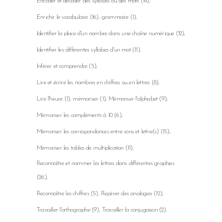
Encoder et décoder des syllabes ou des mots
(14)
Enrichir le vocabulaire
(16)
grammaire
(1)
Identifier la place d'un nombre dans une chaîne numérique
(12)
Identifier les différentes syllabes d'un mot
(11)
Inférer et comprendre
(5)
Lire et écrire les nombres en chiffres ou en lettres
(8)
Lire l'heure
(1)
mémoriser
(1)
Mémoriser l'alphabet
(9)
Mémoriser les compléments à 10
(6)
Mémoriser les correspondances entre sons et lettre(s)
(15)
Mémoriser les tables de multiplication
(11)
Reconnaître et nommer les lettres dans différentes graphies
(26)
Reconnaître les chiffres
(5)
Repérer des analogies
(12)
Travailler l'orthographe
(9)
Travailler la conjugaison
(2)