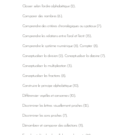
Classer selon l'ordre alphabétique
(2)
Comparer des nombres
(6)
Comprendre des critères chronologiques ou spatiaux
(7)
Comprendre les relations entre l'oral et l'écrit
(13)
Comprendre le système numérique
(8)
Compter
(8)
Conceptualiser la division
(2)
Conceptualiser la dizaine
(7)
Conceptualiser la multiplication
(3)
Conceptualiser les fractions
(8)
Construire le principe alphabétique
(10)
Différencier voyelles et consonnes
(10)
Discriminer les lettres visuellement proches
(12)
Discriminer les sons proches
(7)
Dénombrer et comparer des collections
(11)