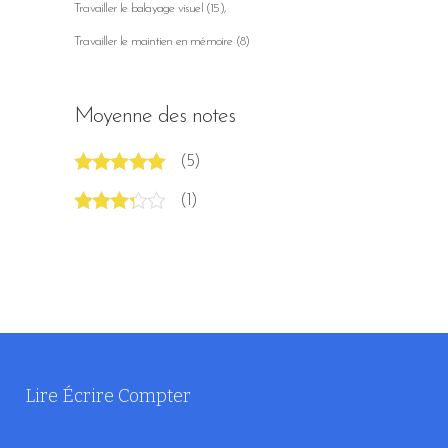
Travailler le balayage visuel
(15)
Travailler le maintien en mémoire
(8)
Moyenne des notes
(5)
Note
5
sur 5
(1)
Note
3
sur 5
Lire Écrire Compter