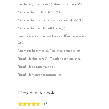
Lire l'heure
(1)
mémoriser
(1)
Mémoriser l'alphabet
(9)
Mémoriser les compléments à 10
(6)
Mémoriser les correspondances entre sons et lettre(s)
(15)
Mémoriser les tables de multiplication
(11)
Reconnaître et nommer les lettres dans différentes graphies
(26)
Reconnaître les chiffres
(5)
Repérer des analogies
(12)
Travailler l'orthographe
(9)
Travailler la conjugaison
(2)
Travailler le balayage visuel
(15)
Travailler le maintien en mémoire
(8)
Moyenne des notes
(3)