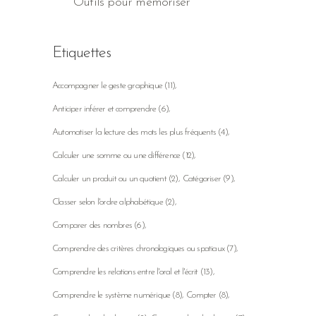
Outils pour mémoriser
Etiquettes
Accompagner le geste graphique
(11)
Anticiper inférer et comprendre
(6)
Automatiser la lecture des mots les plus fréquents
(4)
Calculer une somme ou une différence
(12)
Calculer un produit ou un quotient
(2)
Catégoriser
(9)
Classer selon l'ordre alphabétique
(2)
Comparer des nombres
(6)
Comprendre des critères chronologiques ou spatiaux
(7)
Comprendre les relations entre l'oral et l'écrit
(13)
Comprendre le système numérique
(8)
Compter
(8)