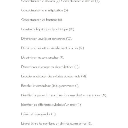
Conceptualiser la division
(2)
Conceptualiser la dizaine
(7)
Conceptualiser la multiplication
(3)
Conceptualiser les fractions
(8)
Construire le principe alphabétique
(10)
Différencier voyelles et consonnes
(10)
Discriminer les lettres visuellement proches
(12)
Discriminer les sons proches
(7)
Dénombrer et comparer des collections
(11)
Encoder et décoder des syllabes ou des mots
(14)
Enrichir le vocabulaire
(16)
grammaire
(1)
Identifier la place d'un nombre dans une chaîne numérique
(12)
Identifier les différentes syllabes d'un mot
(11)
Inférer et comprendre
(5)
Lire et écrire les nombres en chiffres ou en lettres
(8)