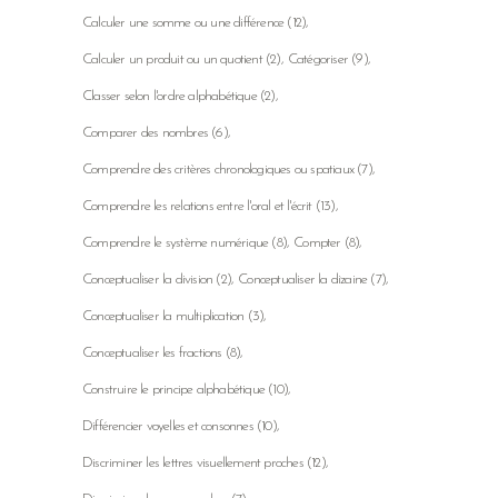
Calculer une somme ou une différence
(12)
Calculer un produit ou un quotient
(2)
Catégoriser
(9)
Classer selon l'ordre alphabétique
(2)
Comparer des nombres
(6)
Comprendre des critères chronologiques ou spatiaux
(7)
Comprendre les relations entre l'oral et l'écrit
(13)
Comprendre le système numérique
(8)
Compter
(8)
Conceptualiser la division
(2)
Conceptualiser la dizaine
(7)
Conceptualiser la multiplication
(3)
Conceptualiser les fractions
(8)
Construire le principe alphabétique
(10)
Différencier voyelles et consonnes
(10)
Discriminer les lettres visuellement proches
(12)