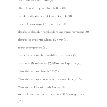
Discriminer les sons proches
(7)
Dénombrer et comparer des collections
(11)
Encoder et décoder des syllabes ou des mots
(14)
Enrichir le vocabulaire
(16)
grammaire
(1)
Identifier la place d'un nombre dans une chaîne numérique
(12)
Identifier les différentes syllabes d'un mot
(11)
Inférer et comprendre
(5)
Lire et écrire les nombres en chiffres ou en lettres
(8)
Lire l'heure
(1)
mémoriser
(1)
Mémoriser l'alphabet
(9)
Mémoriser les compléments à 10
(6)
Mémoriser les correspondances entre sons et lettre(s)
(15)
Mémoriser les tables de multiplication
(11)
Reconnaître et nommer les lettres dans différentes graphies
(26)