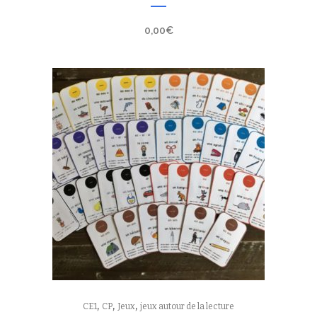
0,00
€
,
,
,
CE1
CP
Jeux
jeux autour de la lecture