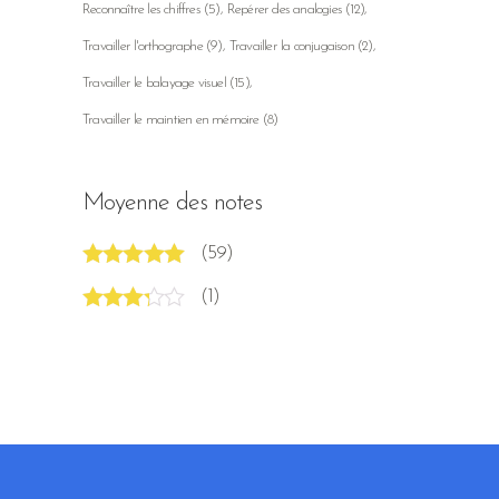
Reconnaître les chiffres
(5)
Repérer des analogies
(12)
Travailler l'orthographe
(9)
Travailler la conjugaison
(2)
Travailler le balayage visuel
(15)
Travailler le maintien en mémoire
(8)
Moyenne des notes
(59)
Note
5
sur 5
(1)
Note
3
sur 5