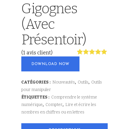
Gigognes
(avec
Présentoir)
(
1
avis client)
Noté
1
5.00
DOWNLOAD NOW
sur 5
basé sur
notation
client
CATÉGORIES :
Nouveautés
,
Outils
,
Outils
pour manipuler
ÉTIQUETTES :
Comprendre le système
numérique
,
Compter
,
Lire et écrire les
nombres en chiffres ou en lettres