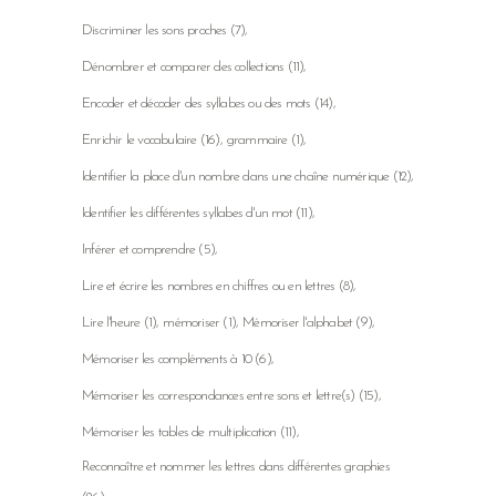
Discriminer les sons proches
(7)
Dénombrer et comparer des collections
(11)
Encoder et décoder des syllabes ou des mots
(14)
Enrichir le vocabulaire
(16)
grammaire
(1)
Identifier la place d'un nombre dans une chaîne numérique
(12)
Identifier les différentes syllabes d'un mot
(11)
Inférer et comprendre
(5)
Lire et écrire les nombres en chiffres ou en lettres
(8)
Lire l'heure
(1)
mémoriser
(1)
Mémoriser l'alphabet
(9)
Mémoriser les compléments à 10
(6)
Mémoriser les correspondances entre sons et lettre(s)
(15)
Mémoriser les tables de multiplication
(11)
Reconnaître et nommer les lettres dans différentes graphies