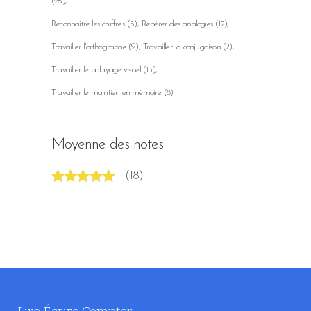
(26)
Reconnaître les chiffres
(5)
Repérer des analogies
(12)
Travailler l'orthographe
(9)
Travailler la conjugaison
(2)
Travailler le balayage visuel
(15)
Travailler le maintien en mémoire
(8)
Moyenne des notes
(18)
Note
5
sur 5