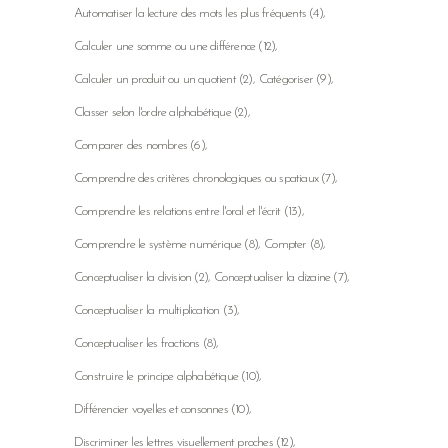
Automatiser la lecture des mots les plus fréquents
(4)
Calculer une somme ou une différence
(12)
Calculer un produit ou un quotient
(2)
Catégoriser
(9)
Classer selon l'ordre alphabétique
(2)
Comparer des nombres
(6)
Comprendre des critères chronologiques ou spatiaux
(7)
Comprendre les relations entre l'oral et l'écrit
(13)
Comprendre le système numérique
(8)
Compter
(8)
Conceptualiser la division
(2)
Conceptualiser la dizaine
(7)
Conceptualiser la multiplication
(3)
Conceptualiser les fractions
(8)
Construire le principe alphabétique
(10)
Différencier voyelles et consonnes
(10)
Discriminer les lettres visuellement proches
(12)