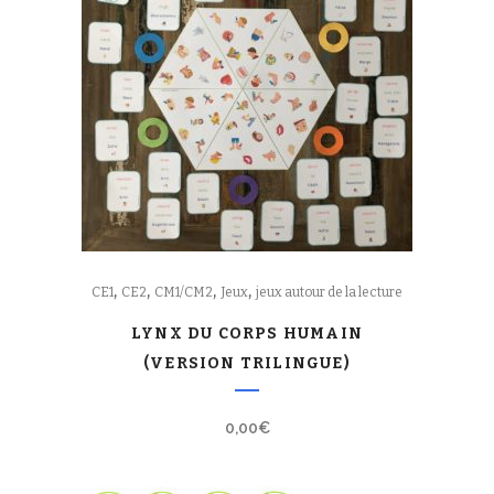
,
,
,
,
CE1
CE2
CM1/CM2
Jeux
jeux autour de la lecture
LYNX DU CORPS HUMAIN
(VERSION TRILINGUE)
0,00
€