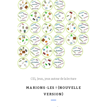
,
,
CE1
Jeux
jeux autour de la lecture
MARIONS-LES ! (NOUVELLE
VERSION)