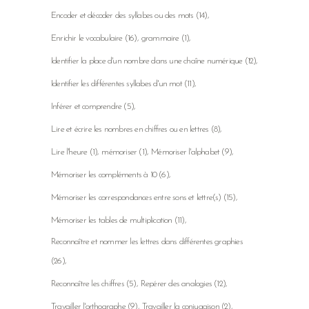
Encoder et décoder des syllabes ou des mots
(14)
Enrichir le vocabulaire
(16)
grammaire
(1)
Identifier la place d'un nombre dans une chaîne numérique
(12)
Identifier les différentes syllabes d'un mot
(11)
Inférer et comprendre
(5)
Lire et écrire les nombres en chiffres ou en lettres
(8)
Lire l'heure
(1)
mémoriser
(1)
Mémoriser l'alphabet
(9)
Mémoriser les compléments à 10
(6)
Mémoriser les correspondances entre sons et lettre(s)
(15)
Mémoriser les tables de multiplication
(11)
Reconnaître et nommer les lettres dans différentes graphies
(26)
Reconnaître les chiffres
(5)
Repérer des analogies
(12)
Travailler l'orthographe
(9)
Travailler la conjugaison
(2)