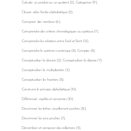
Calculer un produit ou un quotient
(2)
Catégoriser
(9)
Classer selon l'ordre alphabétique
(2)
Comparer des nombres
(6)
Comprendre des critères chronologiques ou spatiaux
(7)
Comprendre les relations entre l'oral et l'écrit
(13)
Comprendre le système numérique
(8)
Compter
(8)
Conceptualiser la division
(2)
Conceptualiser la dizaine
(7)
Conceptualiser la multiplication
(3)
Conceptualiser les fractions
(8)
Construire le principe alphabétique
(10)
Différencier voyelles et consonnes
(10)
Discriminer les lettres visuellement proches
(12)
Discriminer les sons proches
(7)
Dénombrer et comparer des collections
(11)