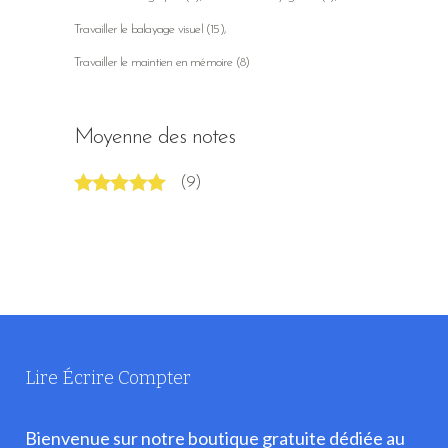
Travailler le balayage visuel
(15)
Travailler le maintien en mémoire
(8)
Moyenne des notes
(9)
Note
5
sur 5
Lire Écrire Compter
Bienvenue sur notre boutique gratuite dédiée au