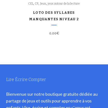
,
,
,
CE1
CP
Jeux
jeux autour de la lecture
LOTO DES SYLLABES
MANQUANTES NIVEAU 2
0,00
€
Lire Écrire Compter
Bienvenue sur notre boutique gratuite dédiée au
partage de jeux et outils pour apprendre à vos
enfants à lire, écrire et compter en s’amusant.