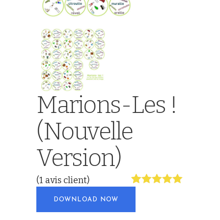
Marions-Les !
(nouvelle
Version)
(
1
avis client)
Noté
1
5.00
DOWNLOAD NOW
sur 5
basé sur