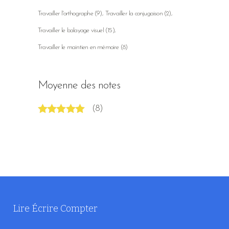
Travailler l'orthographe
(9)
Travailler la conjugaison
(2)
Travailler le balayage visuel
(15)
Travailler le maintien en mémoire
(8)
Moyenne des notes
(8)
Note
5
sur 5
Lire Écrire Compter