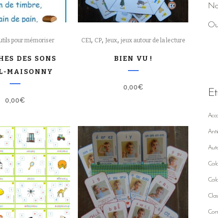
No
Ou
,
,
,
utils pour mémoriser
CE1
CP
Jeux
jeux autour de la lecture
HES DES SONS
BIEN VU !
L-MAISONNY
0,00
€
Et
0,00
€
Acc
Anti
Auto
Calc
Calc
Clas
Comp