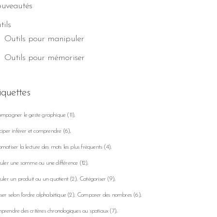
uveautés
tils
Outils pour manipuler
Outils pour mémoriser
iquettes
ompagner le geste graphique
(11)
ciper inférer et comprendre
(6)
matiser la lecture des mots les plus fréquents
(4)
uler une somme ou une différence
(12)
uler un produit ou un quotient
(2)
Catégoriser
(9)
ser selon l'ordre alphabétique
(2)
Comparer des nombres
(6)
rendre des critères chronologiques ou spatiaux
(7)