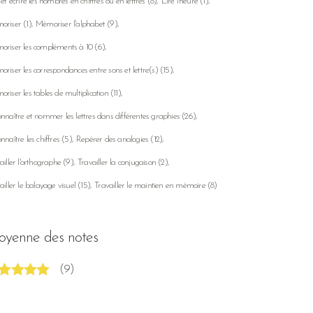
 et écrire les nombres en chiffres ou en lettres
(8)
Lire l'heure
(1)
oriser
(1)
Mémoriser l'alphabet
(9)
riser les compléments à 10
(6)
riser les correspondances entre sons et lettre(s)
(15)
riser les tables de multiplication
(11)
nnaître et nommer les lettres dans différentes graphies
(26)
nnaître les chiffres
(5)
Repérer des analogies
(12)
ailler l'orthographe
(9)
Travailler la conjugaison
(2)
ailler le balayage visuel
(15)
Travailler le maintien en mémoire
(8)
yenne des notes
(9)
te
5
sur 5