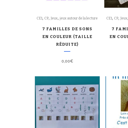
,
,
,
,
,
CE1
CP
Jeux
jeux autour de la lecture
CE1
CP
Jeux
7 FAMILLES DE SONS
7 FAM
EN COULEUR (TAILLE
EN COU
RÉDUITE)
0,00
€