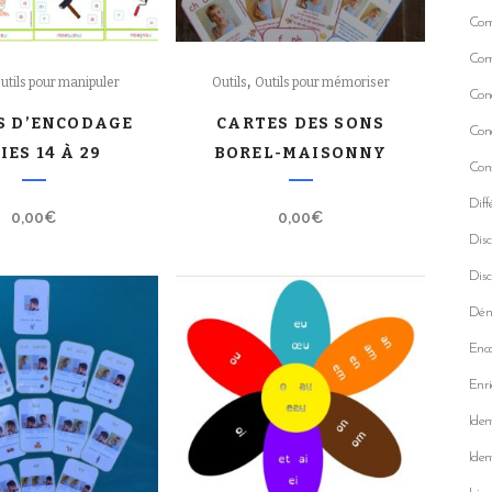
Comp
Com
,
utils pour manipuler
Outils
Outils pour mémoriser
Conc
S D’ENCODAGE
CARTES DES SONS
Conc
IES 14 À 29
BOREL-MAISONNY
Cons
Diff
0,00
€
0,00
€
Disc
Disc
Déno
Enco
Enri
Iden
Iden