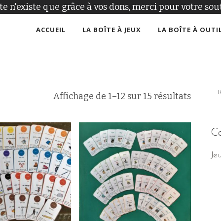
ite n'existe que grâce à vos dons, merci pour votre sout
ACCUEIL
LA BOÎTE À JEUX
LA BOÎTE À OUTI
Affichage de 1–12 sur 15 résultats
Ca
Je