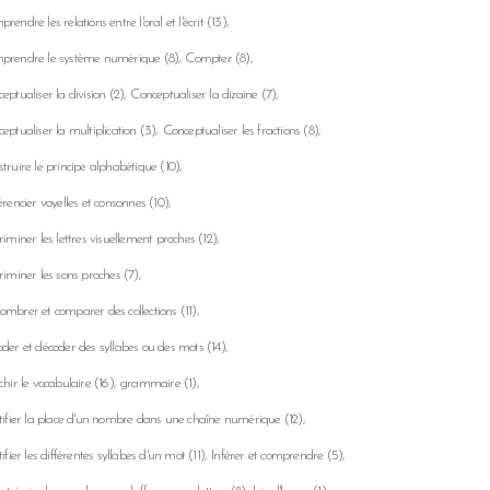
rendre les relations entre l'oral et l'écrit
(13)
prendre le système numérique
(8)
Compter
(8)
eptualiser la division
(2)
Conceptualiser la dizaine
(7)
eptualiser la multiplication
(3)
Conceptualiser les fractions
(8)
truire le principe alphabétique
(10)
érencier voyelles et consonnes
(10)
riminer les lettres visuellement proches
(12)
riminer les sons proches
(7)
mbrer et comparer des collections
(11)
der et décoder des syllabes ou des mots
(14)
chir le vocabulaire
(16)
grammaire
(1)
tifier la place d'un nombre dans une chaîne numérique
(12)
tifier les différentes syllabes d'un mot
(11)
Inférer et comprendre
(5)