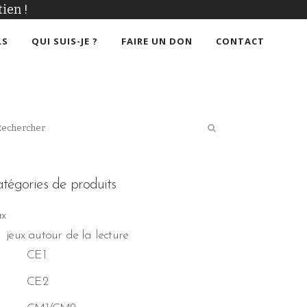
ien !
LS
QUI SUIS-JE ?
FAIRE UN DON
CONTACT
tégories de produits
ux
jeux autour de la lecture
CE1
CE2