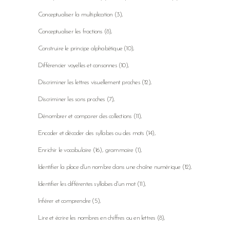
Conceptualiser la multiplication
(3)
Conceptualiser les fractions
(8)
Construire le principe alphabétique
(10)
Différencier voyelles et consonnes
(10)
Discriminer les lettres visuellement proches
(12)
Discriminer les sons proches
(7)
Dénombrer et comparer des collections
(11)
Encoder et décoder des syllabes ou des mots
(14)
Enrichir le vocabulaire
(16)
grammaire
(1)
Identifier la place d'un nombre dans une chaîne numérique
(12)
Identifier les différentes syllabes d'un mot
(11)
Inférer et comprendre
(5)
Lire et écrire les nombres en chiffres ou en lettres
(8)