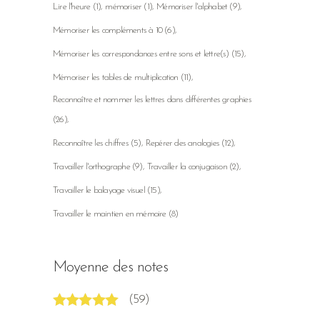
Lire l'heure
(1)
mémoriser
(1)
Mémoriser l'alphabet
(9)
Mémoriser les compléments à 10
(6)
Mémoriser les correspondances entre sons et lettre(s)
(15)
Mémoriser les tables de multiplication
(11)
Reconnaître et nommer les lettres dans différentes graphies
(26)
Reconnaître les chiffres
(5)
Repérer des analogies
(12)
Travailler l'orthographe
(9)
Travailler la conjugaison
(2)
Travailler le balayage visuel
(15)
Travailler le maintien en mémoire
(8)
Moyenne des notes
(59)
Note
5
sur 5