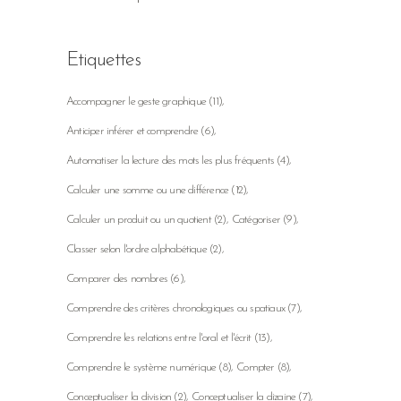
Etiquettes
Accompagner le geste graphique
(11)
Anticiper inférer et comprendre
(6)
Automatiser la lecture des mots les plus fréquents
(4)
Calculer une somme ou une différence
(12)
Calculer un produit ou un quotient
(2)
Catégoriser
(9)
Classer selon l'ordre alphabétique
(2)
Comparer des nombres
(6)
Comprendre des critères chronologiques ou spatiaux
(7)
Comprendre les relations entre l'oral et l'écrit
(13)
Comprendre le système numérique
(8)
Compter
(8)
Conceptualiser la division
(2)
Conceptualiser la dizaine
(7)