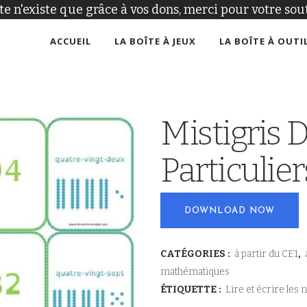
ite n'existe que grâce à vos dons, merci pour votre sout
ACCUEIL
LA BOÎTE À JEUX
LA BOÎTE À OUTI
Mistigris
Particulier
DOWNLOAD NOW
CATÉGORIES :
à partir du CE1
,
mathématiques
ÉTIQUETTE :
Lire et écrire les