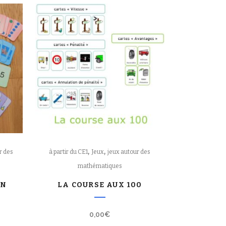
,
,
r des
à partir du CE1
Jeux
jeux autour des
mathématiques
IN
LA COURSE AUX 100
0,00
€