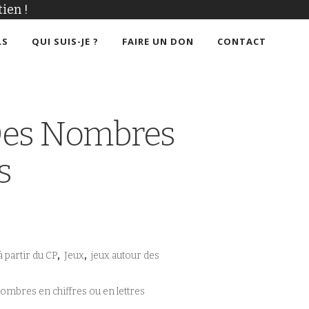
ien !
LS
QUI SUIS-JE ?
FAIRE UN DON
CONTACT
 Des Nombres
s
à partir du CP
,
Jeux
,
jeux autour des
 nombres en chiffres ou en lettres