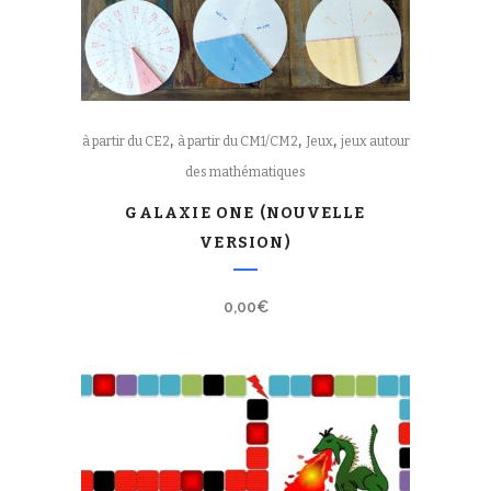
,
,
,
à partir du CE2
à partir du CM1/CM2
Jeux
jeux autour
des mathématiques
GALAXIE ONE (NOUVELLE
VERSION)
0,00
€