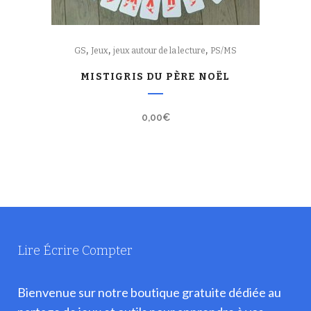
,
,
,
GS
Jeux
jeux autour de la lecture
PS/MS
MISTIGRIS DU PÈRE NOËL
0,00
€
Lire Écrire Compter
Bienvenue sur notre boutique gratuite dédiée au