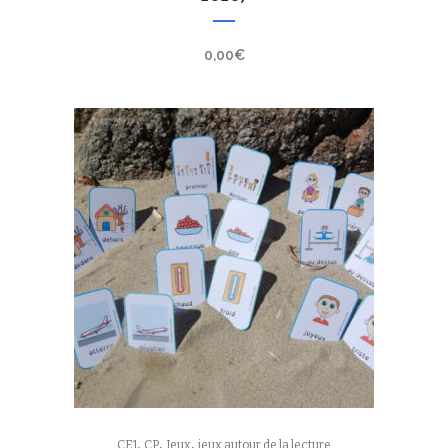
0,00
€
,
,
,
CE1
CP
Jeux
jeux autour de la lecture