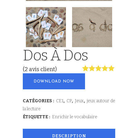
Dos À Dos
(
2
avis client)
Noté
2
5.00
DOWNLOAD NOW
sur 5
basé sur
notations
client
CATÉGORIES :
CE1
,
CP
,
Jeux
,
jeux autour de
la lecture
ÉTIQUETTE :
Enrichir le vocabulaire
DESCRIPTION