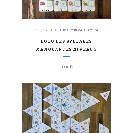
,
,
,
CE1
CP
Jeux
jeux autour de la lecture
LOTO DES SYLLABES
MANQUANTES NIVEAU 2
0,00
€