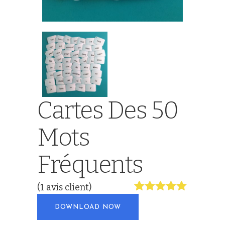
Cartes Des 50
Mots
Fréquents
(
1
avis client)
Noté
1
5.00
DOWNLOAD NOW
sur 5
basé sur