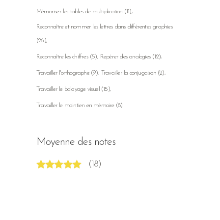
Mémoriser les tables de multiplication
(11)
Reconnaître et nommer les lettres dans différentes graphies
(26)
Reconnaître les chiffres
(5)
Repérer des analogies
(12)
Travailler l'orthographe
(9)
Travailler la conjugaison
(2)
Travailler le balayage visuel
(15)
Travailler le maintien en mémoire
(8)
Moyenne des notes
(18)
Note
5
sur 5