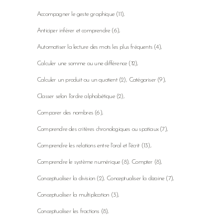
Accompagner le geste graphique
(11)
Anticiper inférer et comprendre
(6)
Automatiser la lecture des mots les plus fréquents
(4)
Calculer une somme ou une différence
(12)
Calculer un produit ou un quotient
(2)
Catégoriser
(9)
Classer selon l'ordre alphabétique
(2)
Comparer des nombres
(6)
Comprendre des critères chronologiques ou spatiaux
(7)
Comprendre les relations entre l'oral et l'écrit
(13)
Comprendre le système numérique
(8)
Compter
(8)
Conceptualiser la division
(2)
Conceptualiser la dizaine
(7)
Conceptualiser la multiplication
(3)
Conceptualiser les fractions
(8)