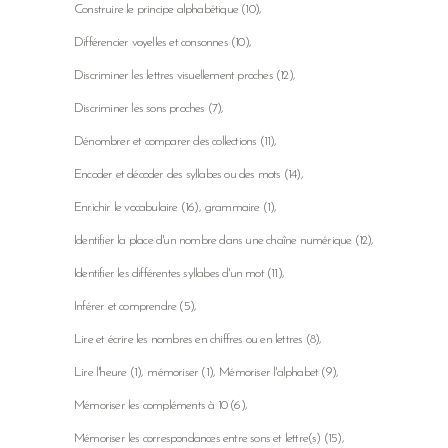
Construire le principe alphabétique
(10)
Différencier voyelles et consonnes
(10)
Discriminer les lettres visuellement proches
(12)
Discriminer les sons proches
(7)
Dénombrer et comparer des collections
(11)
Encoder et décoder des syllabes ou des mots
(14)
Enrichir le vocabulaire
(16)
grammaire
(1)
Identifier la place d'un nombre dans une chaîne numérique
(12)
Identifier les différentes syllabes d'un mot
(11)
Inférer et comprendre
(5)
Lire et écrire les nombres en chiffres ou en lettres
(8)
Lire l'heure
(1)
mémoriser
(1)
Mémoriser l'alphabet
(9)
Mémoriser les compléments à 10
(6)
Mémoriser les correspondances entre sons et lettre(s)
(15)